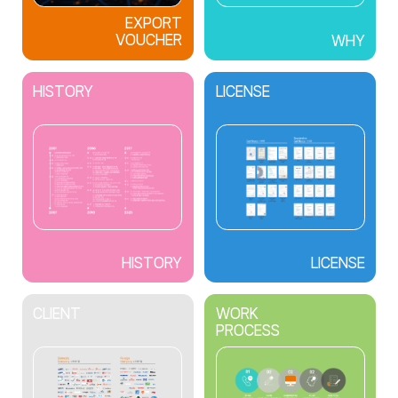
EXPORT
VOUCHER
WHY
HISTORY
LICENSE
HISTORY
LICENSE
CLIENT
WORK
PROCESS