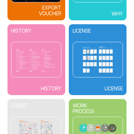
EXPORT
VOUCHER
WHY
HISTORY
LICENSE
HISTORY
LICENSE
CLIENT
WORK
PROCESS