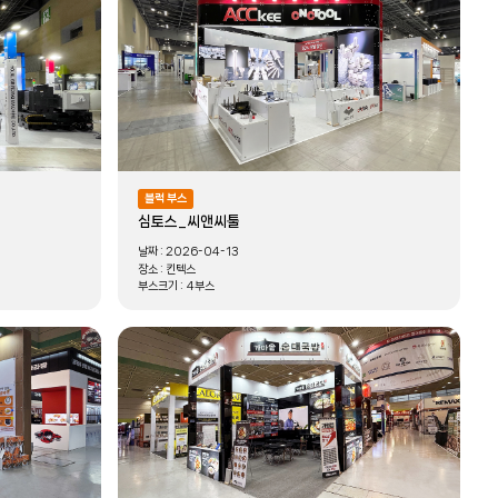
블럭 부스
심토스_씨앤씨툴
날짜 :
2026-04-13
장소 :
킨텍스
부스크기 :
4부스