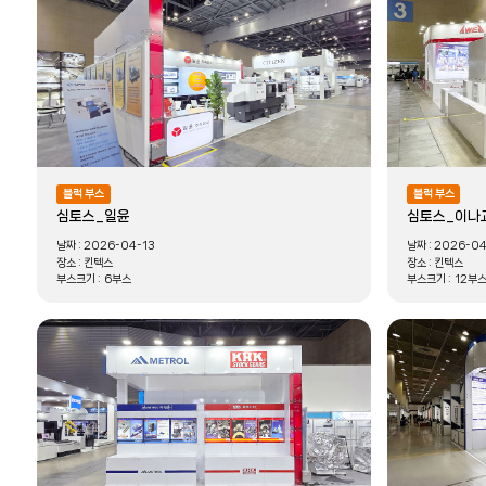
블럭 부스
블럭 부스
심토스_일윤
심토스_이나
날짜 :
2026-04-13
날짜 :
2026-04
장소 :
킨텍스
장소 :
킨텍스
부스크기 :
6부스
부스크기 :
12부