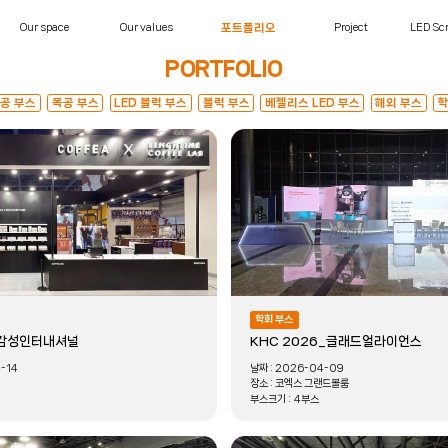
Our space
Our values
포트폴리오
Project
LED Scr
PORTFOLIO
목공 부스
목공 부스
LED 블럭 부스
블럭 부스
베젤리스 LED 부스
해외 부스
학
학회 부스
감성인터내셔널
KHC 2026_글래드얼라이언스
-14
날짜 :
2026-04-09
장소 :
코엑스 그랜드볼룸
부스크기 :
4부스