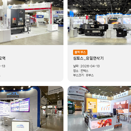
블럭 부스
교역
심토스_유일연삭기
-13
날짜 :
2026-04-13
장소 :
킨텍스
스
부스크기 :
8부스