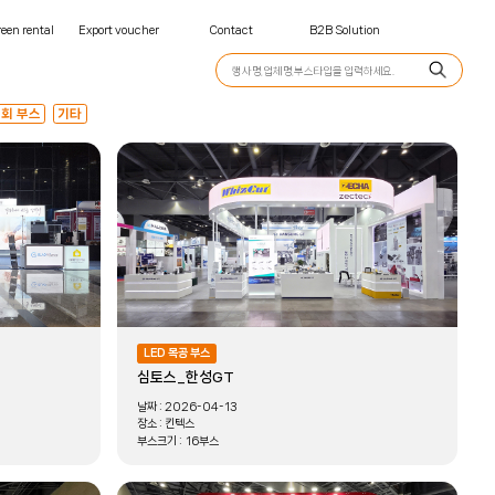
een rental
Export voucher
Contact
B2B Solution
회 부스
기타
LED 목공 부스
심토스_한성GT
날짜 :
2026-04-13
장소 :
킨텍스
부스크기 :
16부스