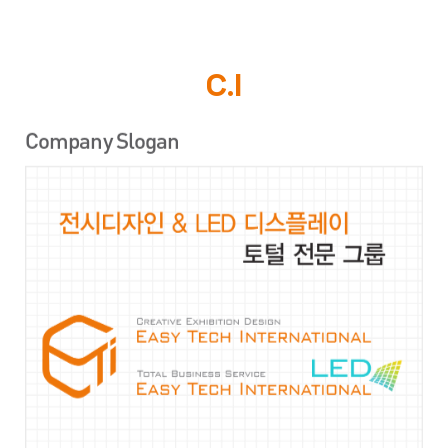
C.I
Company Slogan
Company Slogan
COLOR SYSTEM
LOGO TYPE
LOGO TYPE
LOGO TYPE
LED Display Logo Type
Exhibition Logo type
LED Display Logo Type
Easy Tech International Color System은
4원색 컬러
CMYK
를 원칙으로, Pantone Color로
기본형
기본형
기본형
3가지
지정된
별색을 사용합니다.
독창적 + 참신함 + 동적임 + 화려함
을 표현하는
Color Combination입니다.
ORANGE
‘Easy Tech International’ Main Logo
MINT
‘LED Display’ Emblem
GRAY
Sub Color
심볼형
심볼형
심볼형