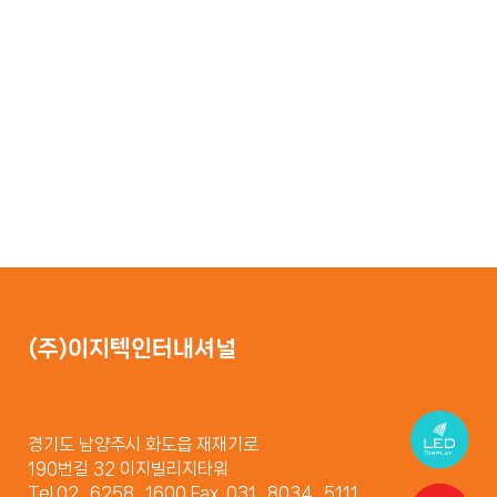
(주)이지텍인터내셔널
경기도 남양주시 화도읍 재재기로
190번길 32 이지빌리지타워
Tel.02_6258_1600 Fax. 031_8034_5111