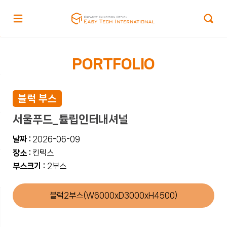
PORTFOLIO
블럭 부스
서울푸드_튤립인터내셔널
날짜 :
2026-06-09
장소 :
킨텍스
부스크기 :
2부스
블럭2부스(W6000xD3000xH4500)