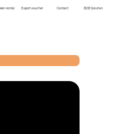
een rental
Export voucher
Contact
B2B Solution