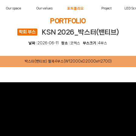
Our space
Our values
포트폴리오
Project
LED Scr
PORTFOLIO
KSN 2026_박스터(밴티브)
학회 부스
날짜 :
2026-06-11
장소 :
코엑스
부스크기 :
4부스
박스터(밴티브) 철제4부스(W12000xD2000xH2700)