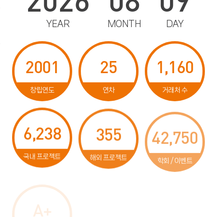
YEAR
MONTH
DAY
2001
25
1,160
창립연도
연차
거래처 수
6,238
355
42,750
국내 프로젝트
해외 프로젝트
학회 / 이벤트
A+