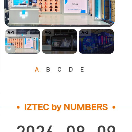
A-1
A-2
A-3
A-4
A
B
C
D
E
IZTEC by NUMBERS
2026
08
09